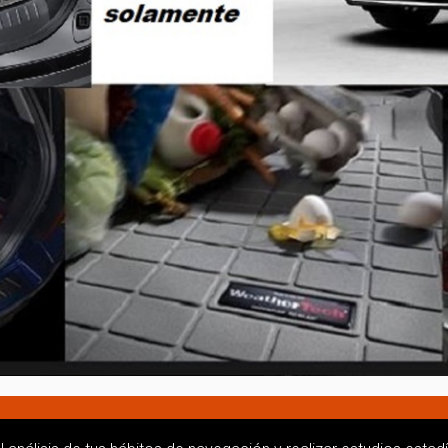
onsultas: info@avex4x4.com- Whatsaap +591708166