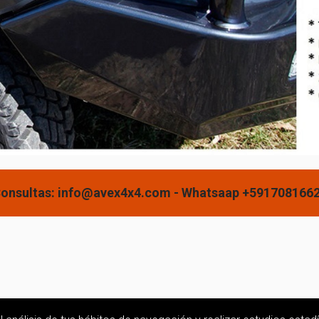
onsultas: info@avex4x4.com - Whatsaap +591708166