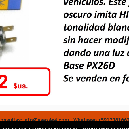
onsultas: info@avex4x4.com - Whatsaap +591708166