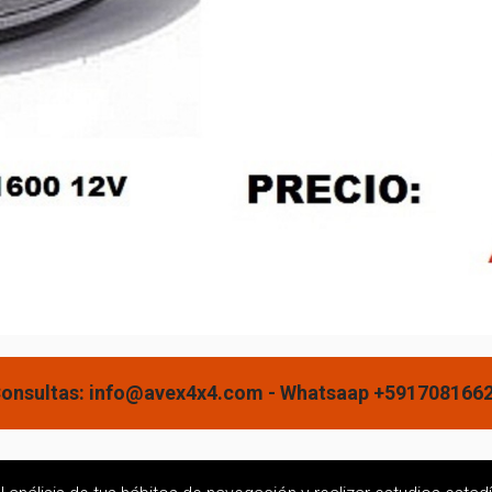
onsultas: info@avex4x4.com - Whatsaap +591708166