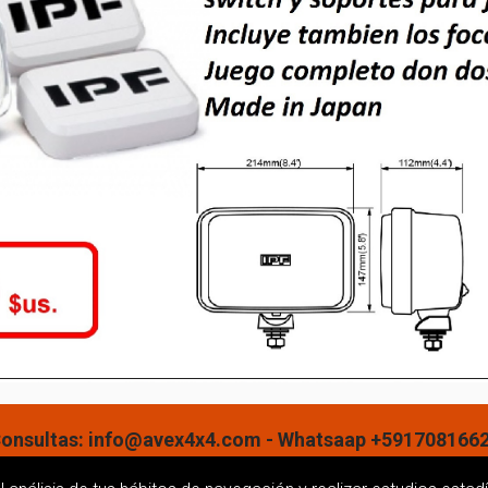
onsultas: info@avex4x4.com - Whatsaap +591708166